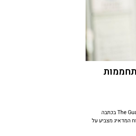
תחממות
The Gu
בכתבה
ש של הפאנל הבין ממשלתי של שינוי האקלים (ה-IPPC). הדוח המדאיג מצביע על