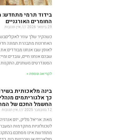
בידוד תרמי מתחדש: 
החומרים האורגניים
29 בינואר 2026
אין תגובות
כשהקיר שלך עוזר לאקליםבשנ
האחרונות מתבהרת תמונה חדשה
לאופן שבו אנחנו מבודדים את 
שבהם אנחנו חיים, עובדים ומייצ
הסטנדרטים משתנים, התקנות 
לקריאה נוספת »
בינה מלאכותית בשירו
כך אלגוריתמים מנהלי
החשמל החכם של המח
12 בנובמבר 2025
אין תגובות
מאת: אריאל מליק, יזם אנרגיה
לטכנולוגיות מתקדמות המעבר 
מתחדשת אינו מסתכם בהתקנת
סולאריים או טורבינות רוח. כ