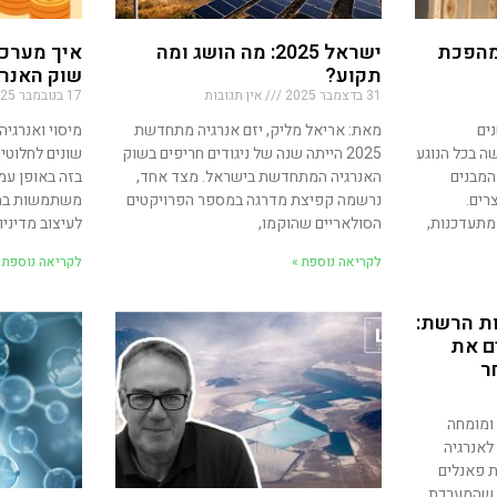
מהפכת
ישראל 2025: מה הושג ומה
איך מערכ
תקוע?
שוק האנרג
31 בדצמבר 2025
אין תגובות
17 בנובמבר 2025
ים
מאת: אריאל מליק, יזם אנרגיה מתחדשת
מיסוי ואנרגיה
 בכל הנוגע
2025 הייתה שנה של ניגודים חריפים בשוק
שונים לחלוטין
המבנים
האנרגיה המתחדשת בישראל. מצד אחד,
בזה באופן עמ
רים.
נרשמה קפיצת מדרגה במספר הפרויקטים
משתמשות במע
מתעדכנות,
הסולאריים שהוקמו,
לעיצוב מדיניו
לקריאה נוספת »
לקריאה נוספת 
ת הרשת:
ם את
ר
 ומומחה
לאנרגיה
 פאנלים
די שהמערכת