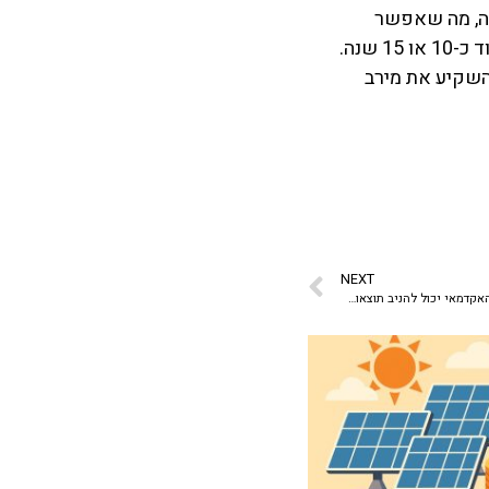
חשבו שנזקי ההתחממות הגלובלית האמתיים יגיעו רק בעוד 40 שנה, מה שאפשר
שאננות. היום, בעקבות הדוח של הIPPC, אנו יודעים שאנחנו נראה אסונות טבע כבר בעוד כ-10 או 15 שנה.
השקיע את מירב
NEXT
אריאל מליק: "השילוב בין העולם העסקי לעולם האקדמאי יכול להניב תוצאות מופלאות"